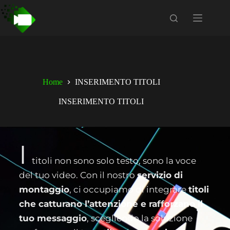
Home
INSERIMENTO TITOLI
INSERIMENTO TITOLI
I
titoli non sono solo testo, sono la voce
del tuo video. Con il nostro
servizio di
montaggio
, ci occupiamo di integrare
titoli
che catturano l’attenzione e rafforzano il
tuo messaggio
, scegliendo la soluzione