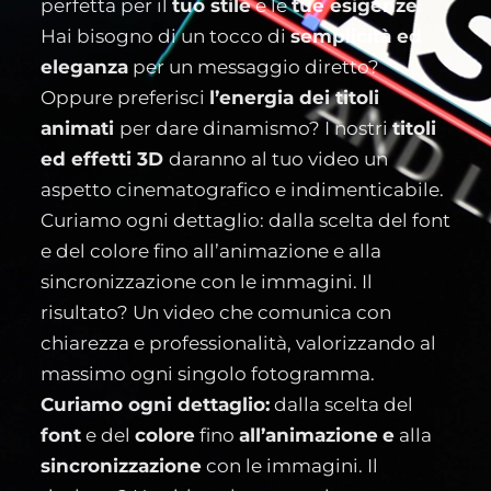
perfetta per il
tuo stile
e le
tue esigenze
.
Hai bisogno di un tocco di
semplicità ed
eleganza
per un messaggio diretto?
Oppure preferisci
l’energia dei titoli
animati
per dare dinamismo? I nostri
titoli
ed effetti 3D
daranno al tuo video un
aspetto cinematografico e indimenticabile.
Curiamo ogni dettaglio: dalla scelta del font
e del colore fino all’animazione e alla
sincronizzazione con le immagini. Il
risultato? Un video che comunica con
chiarezza e professionalità, valorizzando al
massimo ogni singolo fotogramma.
Curiamo ogni dettaglio:
dalla scelta del
font
e del
colore
fino
all’animazione
e
alla
sincronizzazione
con le immagini. Il